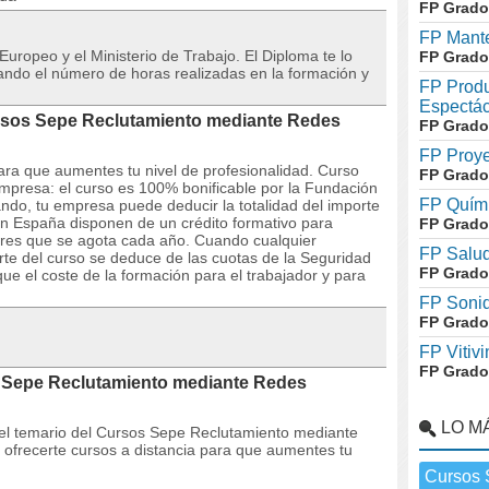
FP Grado
FP Mante
 Europeo y el Ministerio de Trabajo. El Diploma te lo
FP Grado
icando el número de horas realizadas en la formación y
FP Produ
Espectác
ursos Sepe Reclutamiento mediante Redes
FP Grado
FP Proye
ara que aumentes tu nivel de profesionalidad. Curso
FP Grado
empresa: el curso es 100% bonificable por la Fundación
FP Quími
ando, tu empresa puede deducir la totalidad del importe
n España disponen de un crédito formativo para
FP Grado
dores que se agota cada año. Cuando cualquier
FP Salud
orte del curso se deduce de las cuotas de la Seguridad
FP Grado
ue el coste de la formación para el trabajador y para
FP Soni
FP Grado
FP Vitivi
FP Grado
s Sepe Reclutamiento mediante Redes
LO M
y el temario del Cursos Sepe Reclutamiento mediante
frecerte cursos a distancia para que aumentes tu
Cursos 