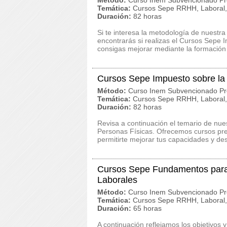
Método:
Curso Inem Subvencionado Pr
Temática:
Cursos Sepe RRHH, Laboral, 
Duración:
82 horas
Si te interesa la metodología de nuestra
encontrarás si realizas el Cursos Sepe
consigas mejorar mediante la formación y
Cursos Sepe Impuesto sobre la 
Método:
Curso Inem Subvencionado Pr
Temática:
Cursos Sepe RRHH, Laboral, 
Duración:
82 horas
Revisa a continuación el temario de nu
Personas Físicas. Ofrecemos cursos pres
permitirte mejorar tus capacidades y de
Cursos Sepe Fundamentos para 
Laborales
Método:
Curso Inem Subvencionado Pr
Temática:
Cursos Sepe RRHH, Laboral, 
Duración:
65 horas
A continuación reflejamos los objetivos