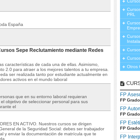
Curso
Cursos
PRL
Cursos
toda España
Empre
Cursos
Instal
Cursos
Cursos Sepe Reclutamiento mediante Redes
Cursos
s características de cada una de ellas. Asimismo,
Otros 
o 2.0 para atraer a los mejores talentos a tu empresa.
eda ser realizada tanto por estudiante actualmente en
dores activos en el mundo laboral
CUR
FP Aseso
Personas que en su entorno laboral requieran
FP Grado
el objetivo de seleccionar personal para sus
rante el
FP Auto
FP Grado
FP Estét
ORES EN ACTIVO. Nuestros cursos se dirigen
FP Grado
eneral de la Seguridad Social: debes ser trabajador
al y enviar la documentación de matrícula que te
FP Inter
ada