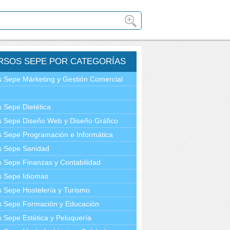
RSOS SEPE POR CATEGORÍAS
 Sepe Márketing y Gestión Comercial
 Sepe Dietética
 Sepe Diseño Web y Diseño Gráfico
 Sepe Programación e Informática
s Sepe Sanidad
 Sepe Finanzas y Contabilidad
s Sepe Idiomas
 Sepe Hostelería y Turismo
s Sepe Formación y Educación
 Sepe Estética y Peluquería