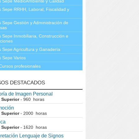
s Sepe MedioAmbiente y Calidad
 Sepe RRHH, Laboral, Fiscalidad y
 Sepe Gestión y Administración de
sas
 Sepe Inmobiliaria, Construcción e
aciones
 Sepe Agricultura y Ganadería
 Sepe Varios
Cursos profesionales
SOS DESTACADOS
ría de Imagen Personal
 Superior
- 960 horas
moción
 Superior
- 2000 horas
ica
 Superior
- 1620 horas
pretación Lenguaje de Signos