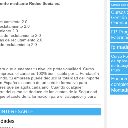
ento mediante Redes Sociales:
Cursos Sepe
Cursos 
Gestión
eclutamiento 2.0
Orienta
reclutamiento 2.0
miento 2.0
FP Prog
as de reclutamiento 2.0
Fabrica
ias de reclutamiento 2.0
 de reclutamiento 2.0
fp madr
Curso Fo
de Aplica
de trabaj
ara que aumentes tu nivel de profesionalidad. Curso
título
empresa: el curso es 100% bonificable por la Fundación
ando, tu empresa puede deducir la totalidad del importe
Encontr
n España disponen de un crédito formativo para
complet
dores que se agota cada año. Cuando cualquier
Montado
orte del curso se deduce de las cuotas de la Seguridad
ue el coste de la formación para el trabajador y para
 INTERESARTE
edades