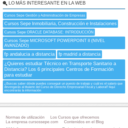
LO MÁS INTERESANTE EN LA WEB
Cursos Sepe Gestión y Administración de Empresas
Cursos Sepe Inmobiliaria, Construcción e Instalaciones
Cursos Sepe ORACLE DATABASE: INTRODUCCIÓN
Cursos Sepe MICROSOFT POWERPOINT II (NIVEL
AVANZADO)
fp andalucia a distancia
fp madrid a distancia
¿Quieres estudiar Técnico en Transporte Sanitario a
Distancia? Los 6 principales Centros de Formación
para estudiar
¿Buscas saber dónde puedes conseguir un puesto de trabajo y cuál es el salario que
devengarás al titularte del Curso de Derecho Empresarial Fiscal y Laboral? Aquí
encontrarás la información
Normas de utilización
Los Cursos que ofrecemos
La empresa cursossepe.com
Contenidos en el Blog