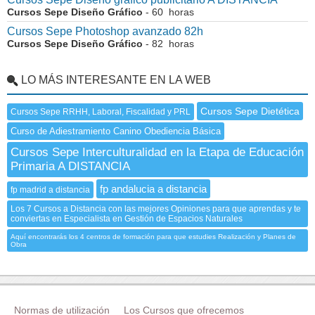
Cursos Sepe Diseño Gráfico
- 60 horas
Cursos Sepe Photoshop avanzado 82h
Cursos Sepe Diseño Gráfico
- 82 horas
LO MÁS INTERESANTE EN LA WEB
Cursos Sepe Dietética
Cursos Sepe RRHH, Laboral, Fiscalidad y PRL
Curso de Adiestramiento Canino Obediencia Básica
Cursos Sepe Interculturalidad en la Etapa de Educación
Primaria A DISTANCIA
fp andalucia a distancia
fp madrid a distancia
Los 7 Cursos a Distancia con las mejores Opiniones para que aprendas y te
conviertas en Especialista en Gestión de Espacios Naturales
Aquí encontrarás los 4 centros de formación para que estudies Realización y Planes de
Obra
Normas de utilización
Los Cursos que ofrecemos