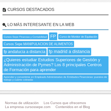
CURSOS DESTACADOS
LO MÁS INTERESANTE EN LA WEB
FP
Curso de Monitor de Equitación
Cursos Sepe Finanzas y Contabilidad
Cursos Sepe MANIPULACION DE ALIMENTOS
fp madrid a distancia
fp andalucia a distancia
¿Quieres estudiar Estudios Superiores de Gestión y
Administración de Pymes? Los 8 principales Centros
de Formación para aprender
Aprender y convertirme en Empleado Administrativo de Entidades Financieras: puestos de
trabajo y cuánto cobrarás
Normas de utilización
Los Cursos que ofrecemos
La empresa cursossepe.com
Contenidos en el Blog