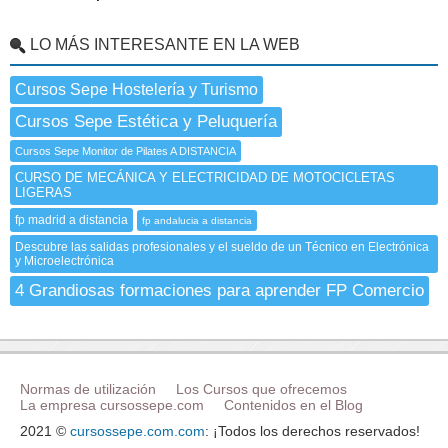
LO MÁS INTERESANTE EN LA WEB
Cursos Sepe Hostelería y Turismo
Cursos Sepe Estética y Peluquería
Cursos Sepe Monitor de Pilates A DISTANCIA
CURSO DE MECÁNICA Y ELECTRICIDAD DE MOTOCICLETAS
LIGERAS
fp madrid a distancia
fp andalucia a distancia
Descubre las salidas profesionales y el sueldo de un Técnico en Electrónica
y Microelectrónica
4 Grandiosas formaciones para aprender FP Comercio
Normas de utilización
Los Cursos que ofrecemos
La empresa cursossepe.com
Contenidos en el Blog
2021 ©
cursossepe.com.com
: ¡Todos los derechos reservados!