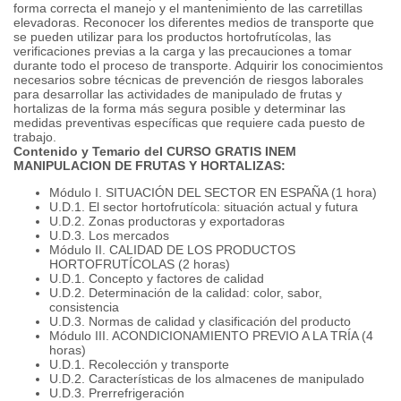
forma correcta el manejo y el mantenimiento de las carretillas
elevadoras. Reconocer los diferentes medios de transporte que
se pueden utilizar para los productos hortofrutícolas, las
verificaciones previas a la carga y las precauciones a tomar
durante todo el proceso de transporte. Adquirir los conocimientos
necesarios sobre técnicas de prevención de riesgos laborales
para desarrollar las actividades de manipulado de frutas y
hortalizas de la forma más segura posible y determinar las
medidas preventivas específicas que requiere cada puesto de
trabajo.
Contenido y Temario del CURSO GRATIS INEM
MANIPULACION DE FRUTAS Y HORTALIZAS:
Módulo I. SITUACIÓN DEL SECTOR EN ESPAÑA (1 hora)
U.D.1. El sector hortofrutícola: situación actual y futura
U.D.2. Zonas productoras y exportadoras
U.D.3. Los mercados
Módulo II. CALIDAD DE LOS PRODUCTOS
HORTOFRUTÍCOLAS (2 horas)
U.D.1. Concepto y factores de calidad
U.D.2. Determinación de la calidad: color, sabor,
consistencia
U.D.3. Normas de calidad y clasificación del producto
Módulo III. ACONDICIONAMIENTO PREVIO A LA TRÍA (4
horas)
U.D.1. Recolección y transporte
U.D.2. Características de los almacenes de manipulado
U.D.3. Prerrefrigeración