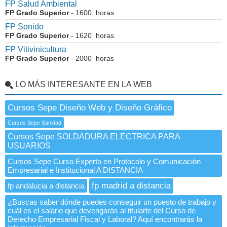
FP Salud Ambiental
FP Grado Superior
- 1600 horas
FP Sonido
FP Grado Superior
- 1620 horas
FP Vitivinicultura
FP Grado Superior
- 2000 horas
LO MÁS INTERESANTE EN LA WEB
Cursos Sepe Diseño Web y Diseño Gráfico
Cursos Sepe Sanidad
Cursos Sepe SOLDADURA ELECTRICA PARA
USUARIOS
Cursos Sepe Curso Experto en Protocolo y Comunicación
Empresarial e Institucional A DISTANCIA
fp madrid a distancia
fp andalucia a distancia
¿Buscas saber dónde puedes conseguir un puesto de trabajo y
cuál es el salario que devengarás al titularte del Curso de
Derecho Empresarial Fiscal y Laboral? Aquí encontrarás la