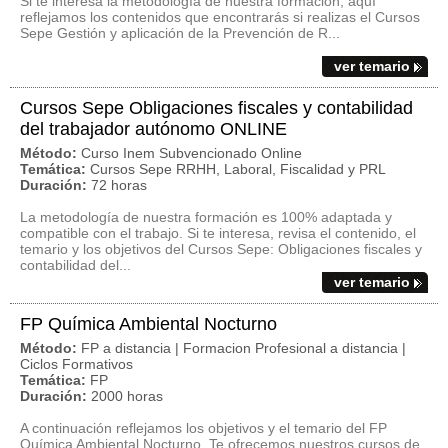
Si te interesa la metodología de nuestra formación, aquí
reflejamos los contenidos que encontrarás si realizas el Cursos
Sepe Gestión y aplicación de la Prevención de R...
ver temario
Cursos Sepe Obligaciones fiscales y contabilidad
del trabajador autónomo ONLINE
Método:
Curso Inem Subvencionado Online
Temática:
Cursos Sepe RRHH, Laboral, Fiscalidad y PRL
Duración:
72 horas
La metodología de nuestra formación es 100% adaptada y
compatible con el trabajo. Si te interesa, revisa el contenido, el
temario y los objetivos del Cursos Sepe: Obligaciones fiscales y
contabilidad del...
ver temario
FP Química Ambiental Nocturno
Método:
FP a distancia | Formacion Profesional a distancia |
Ciclos Formativos
Temática:
FP
Duración:
2000 horas
A continuación reflejamos los objetivos y el temario del FP
Química Ambiental Nocturno. Te ofrecemos nuestros cursos de