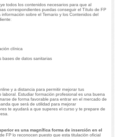
uye todos los contenidos necesarios para que al
ebas correspondientes puedas conseguir el Título de FP
a información sobre el Temario y los Contenidos del
iente:
ción clínica
s bases de datos sanitarias
line y a distancia para permitir mejorar tus
 laboral.
Estudiar formación profesional es una buena
ionarse de forma favorable para entrar en el mercado de
nda que será de utilidad para mejorar
res te ayudará a que superes el curso y te prepare de
resa.
perior es una magnífica forma de inserción en el
e FP lo reconocen puesto que esta titulación oficial