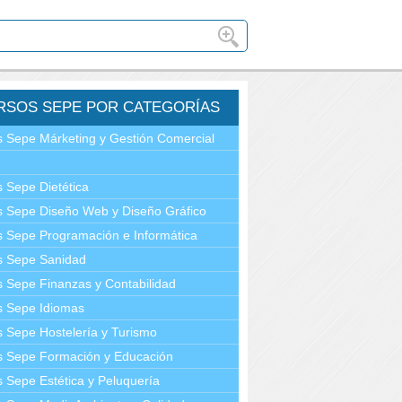
RSOS SEPE POR CATEGORÍAS
 Sepe Márketing y Gestión Comercial
 Sepe Dietética
 Sepe Diseño Web y Diseño Gráfico
 Sepe Programación e Informática
s Sepe Sanidad
 Sepe Finanzas y Contabilidad
s Sepe Idiomas
 Sepe Hostelería y Turismo
s Sepe Formación y Educación
 Sepe Estética y Peluquería