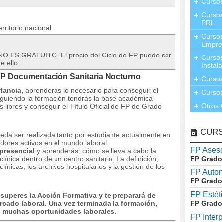
Curso
Cursos
PRL
rritorio nacional
Cursos
Empre
 NO ES GRATUITO. El precio del Ciclo de FP puede ser
Cursos
e ello
Instal
FP Documentación Sanitaria Nocturno
Cursos
tancia,
aprenderás lo necesario para conseguir el
Cursos
siguiendo la formación tendrás la base académica
Otros 
 libres y conseguir el Título Oficial de FP de Grado
CUR
eda ser realizada tanto por estudiante actualmente en
dores activos en el mundo laboral.
FP Aseso
presencial
y aprenderás: cómo se lleva a cabo la
línica dentro de un centro sanitario. La definición,
FP Grado
línicas, los archivos hospitalarios y la gestión de los
FP Auto
FP Grado
FP Estét
 superes la Acción Formativa y te preparará de
rcado laboral. Una vez terminada la formación,
FP Grado
as muchas oportunidades laborales.
FP Inter