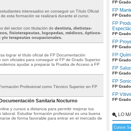
FP Grado
FP Mante
studiantes interesados ​​en conseguir un Título Oficial
FP Grado
 de esta formación se realizará durante el curso.
FP Produ
es del sector con titulación de
dentista, dietistas-
Espectác
icos, fisioterapeutas, logopedas, médicos, ópticos-
FP Grado
 y/o terapeutas ocupacionales.
FP Proye
FP Grado
FP Quími
esa lograr el título oficial de FP Documentación
e son oficiales para conseguir el FP de Grado Superior.
FP Grado
te podemos ayudar a preparar la Prueba de Acceso a FP
FP Salud
FP Grado
FP Soni
FP Grado
e Formación Profesional como Técnico Superior en FP
FP Vitivi
FP Grado
P Documentación Sanitaria Nocturno
line y cursos a distancia para permitir mejorar tus
 laboral.
Estudiar formación profesional es una buena
LO M
ionarse de forma favorable para entrar en el mercado de
Cursos Se