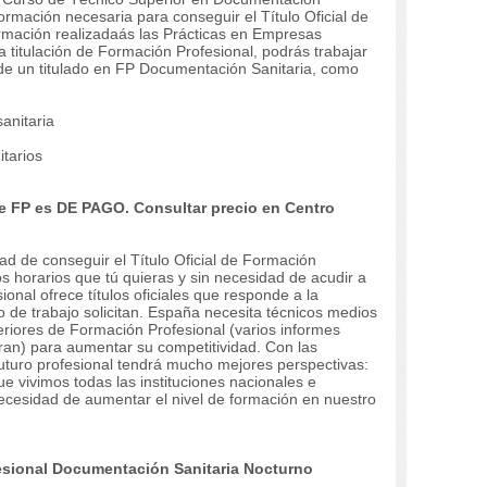
formación necesaria para conseguir el Título Oficial de
rmación realizadaás las Prácticas en Empresas
 titulación de Formación Profesional, podrás trabajar
 de un titulado en FP Documentación Sanitaria, como
anitaria
itarios
de FP es DE PAGO.
Consultar precio en Centro
dad de conseguir el Título Oficial de Formación
os horarios que tú quieras y sin necesidad de acudir a
onal ofrece títulos oficiales que responde a la
de trabajo solicitan.
España necesita técnicos medios
riores de Formación Profesional (varios informes
eran) para aumentar su competitividad.
Con las
 futuro profesional tendrá mucho mejores perspectivas:
 vivimos todas las instituciones nacionales e
necesidad de aumentar el nivel de formación en nuestro
sional Documentación Sanitaria Nocturno