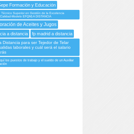
Sepe Formación y Educación
Técnico Superior en Gestión de la Excelencia
 (Calidad-Modelo EFQM) A DISTANCIA
oración de Aceites y Jugos
cia a distancia
fp madrid a distancia
a Distancia para ser Tejedor de Telar
alidas laborales y cuál será el salario
rás
uí los puestos de trabajo y el sueldo de un Auxiliar
ación