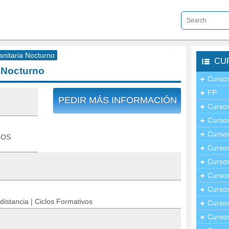
nitaria Nocturno
CU
 Nocturno
Cursos
FP
PEDIR MÁS INFORMACIÓN
Cursos
Cursos
Cursos
LOS
Curso
Cursos
Curso
Cursos
distancia | Ciclos Formativos
Curso
Cursos