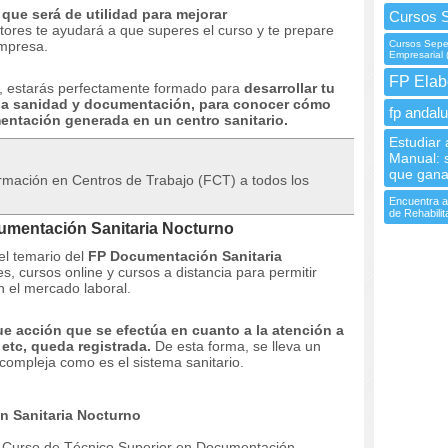
ue será de utilidad para mejorar
Cursos 
tores te ayudará a que superes el curso y te prepare
empresa.
Cursos Sepe 
Empresarial
FP Elab
so, estarás perfectamente formado para
desarrollar tu
e la sanidad y documentación, para conocer cómo
fp andalu
mentación generada en un centro sanitario.
Estudiar 
Manual: s
que gana
formación en Centros de Trabajo (FCT) a todos los
Encuentra aq
de Rehabilit
umentación Sanitaria Nocturno
 el temario del
FP Documentación Sanitaria
, cursos online y cursos a distancia para permitir
 el mercado laboral.
que acción que se efectúa en cuanto a la atención a
 etc, queda registrada.
De esta forma, se lleva un
 compleja como es el sistema sanitario.
n Sanitaria Nocturno
 el Curso de Técnico Superior en Documentación