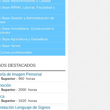
s Sepe MedioAmbiente y Calidad
 Sepe RRHH, Laboral, Fiscalidad y
 Sepe Gestión y Administración de
sas
 Sepe Inmobiliaria, Construcción e
aciones
 Sepe Agricultura y Ganadería
 Sepe Varios
Cursos profesionales
SOS DESTACADOS
ría de Imagen Personal
 Superior
- 960 horas
moción
 Superior
- 2000 horas
ica
 Superior
- 1620 horas
pretación Lenguaje de Signos