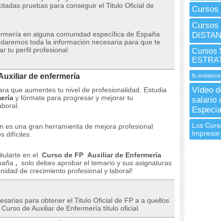
citadas pruebas para conseguir el Titulo Oficial de
Cursos 
Cursos 
fermería en alguna comunidad específica de España
DISTAN
 daremos toda la información necesaria para que te
 tu perfil profesional.
Cursos
ESTRA
Auxiliar de enfermería
fp andalucia
Vídeo d
ra que aumentes tu nivel de profesionalidad. Estudia
ería
y fórmate para progresar y mejorar tu
salario 
aboral.
Especia
Los Curs
n es una gran herramienta de mejora profesional
Impresor
 difíciles.
itularte en el
Curso de FP
Auxiliar de Enfermería
spaña
,
solo debes aprobar el temario y sus asignaturas
nidad de crecimiento profesional y laboral!
arias para obtener el Titulo Oficial de FP a a quellos
 Curso de Auxiliar de Enfermería título oficial