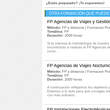
¿Estás preparado? ¡Te esperamos!
OTRA FORMACIÓN QUE PUEDE
FP Agencias de Viajes y Gestió
Método:
FP a distancia | Formacion Pro
Temática:
FP
Duración:
2000 horas
Si te interesa la metodología de nuestra
encontrarás si realizas el FP Agencias 
curso...
FP Agencias de Viajes Nocturn
Método:
FP a distancia | Formacion Pro
Temática:
FP
Duración:
2000 horas
A continuación reflejamos los objetivos 
Estamos a tu lado para que consigas me
con más suficienc...
FP Instalaciones Electrotécnica