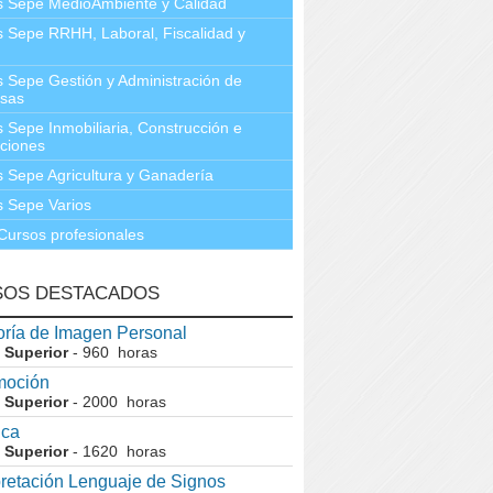
s Sepe MedioAmbiente y Calidad
 Sepe RRHH, Laboral, Fiscalidad y
 Sepe Gestión y Administración de
sas
 Sepe Inmobiliaria, Construcción e
aciones
 Sepe Agricultura y Ganadería
 Sepe Varios
Cursos profesionales
SOS DESTACADOS
ría de Imagen Personal
 Superior
- 960 horas
moción
 Superior
- 2000 horas
ica
 Superior
- 1620 horas
pretación Lenguaje de Signos