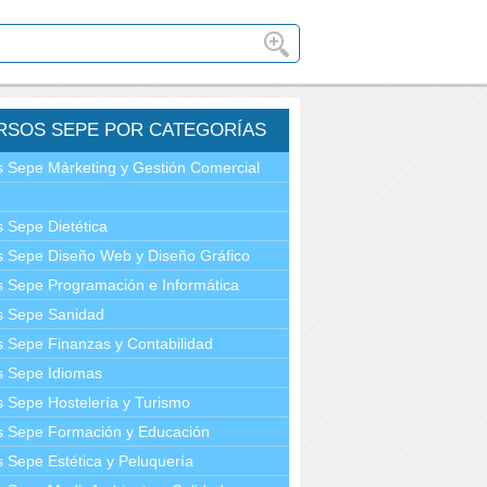
RSOS SEPE POR CATEGORÍAS
 Sepe Márketing y Gestión Comercial
 Sepe Dietética
 Sepe Diseño Web y Diseño Gráfico
 Sepe Programación e Informática
s Sepe Sanidad
 Sepe Finanzas y Contabilidad
s Sepe Idiomas
 Sepe Hostelería y Turismo
s Sepe Formación y Educación
 Sepe Estética y Peluquería