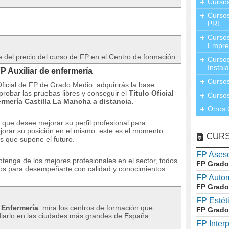
Curso
Cursos
PRL
Cursos
Empre
l precio del curso de FP en el Centro de formación
Cursos
Instal
 Auxiliar de enfermería
Cursos
ficial de FP de Grado Medio: adquirirás la base
obar las pruebas libres y conseguir el
Título Oficial
Cursos
rmería Castilla La Mancha a distancia.
Otros 
ue desee mejorar su perfil profesional para
jorar su posición en el mismo: este es el momento
CUR
s que supone el futuro.
FP Aseso
btenga de los mejores profesionales en el sector, todos
FP Grado
ios para desempeñarte con calidad y conocimientos
FP Auto
FP Grado
FP Estét
 Enfermería
mira los centros de formación que
FP Grado
iarlo en las ciudades más grandes de España
.
FP Inter