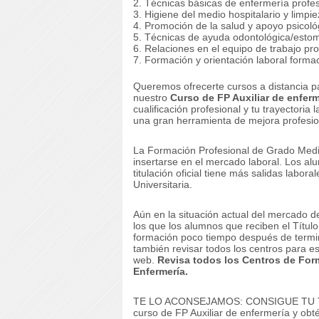
2. Técnicas básicas de enfermería profes
3. Higiene del medio hospitalario y limpie
4. Promoción de la salud y apoyo psicológ
5. Técnicas de ayuda odontológica/estom
6. Relaciones en el equipo de trabajo pro
7. Formación y orientación laboral formac
Queremos ofrecerte cursos a distancia p
nuestro
Curso de FP Auxiliar de enferm
cualificación profesional y tu trayectoria 
una gran herramienta de mejora profesion
La Formación Profesional de Grado Medio
insertarse en el mercado laboral.
Los alu
titulación oficial tiene más salidas labor
Universitaria.
Aún en la situación actual del mercado d
los que los alumnos que reciben el Título
formación poco tiempo después de termi
también revisar todos los centros para e
web.
Revisa todos los Centros de For
Enfermería.
TE LO ACONSEJAMOS: CONSIGUE TU
curso de FP Auxiliar de enfermería y obt