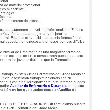
ional.
za de material profesional.
ico al paciente.
atológica.
fesional.
ión en centros de trabajo.
ara que aumentes tu nivel de profesionalidad.
Estudia
ería
y fórmate para progresar y mejorar tu
laboral.
Estamos convencidos de que la formación es
al especialmente necesaria en estos tiempos difíciles.
 Auxiliar de Enfermería es una magnífica forma de
mnos actuales de FP lo demostraron puesto que esta
ales para los jóvenes titulados que la Formación
e trabajo, existen Ciclos Formativos de Grado Medio en
 Oficial encuentran trabajo relacionado con su
nar sus estudios.
Adicionalmente, si te interesa puedes
studiar
Auxiliar de Enfermeria a Distancia
en nuestra
mación en los que puedes estudiar
Auxiliar de
 TÍTULO DE
FP DE GRADO MEDIO
estudiando nuestro
én el Ciclo Formativo de Grado Medio.