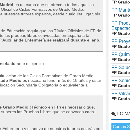
FP Grado
 Madrid
es un curso que se ofrece a todos aquellos
 Oficial de Ciclos Formativos de Grado Medio,
FP Mante
e nuestros tutores expertos, desde cualquier lugar, sin
FP Grado
s.
FP Produ
Espectác
 de Educación regula que los Títulos Oficiales de FP de
FP Grado
 las pruebas libres convocadas en España a tal
 Auxiliar de Enfermería se realizará durante el año.
FP Proye
FP Grado
FP Quími
FP Grado
mería
durante el ejercicio.
FP Salud
FP Grado
a titulación de los Ciclos Formativos de Grado Medio:
rado Medio
es necesario tener más de 18 años y estar
FP Soni
ducación Secundaria Obligatoria o equivalente a
FP Grado
FP Vitivi
FP Grado
 de Grado Medio (Técnico en FP)
es necesario que,
o, superes las Pruebas Libres que se convocan cada
LO M
Cursos S
 de Enfermería y el apoyo de nuestros tutores estarás en