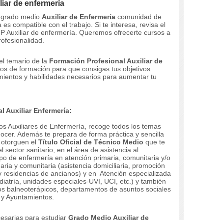
liar de enfermería
e grado medio
Auxiliar de Enfermería
comunidad de
es compatible con el trabajo.
Si te interesa, revisa el
 FP Auxiliar de enfermería. Queremos ofrecerte cursos a
rofesionalidad.
 el temario de la
Formación Profesional Auxiliar de
os de formación para que consigas tus objetivos
imientos y habilidades necesarios para aumentar tu
 Auxiliar Enfermería:
s Auxiliares de Enfermería, recoge todos los temas
nocer. Además te prepara de forma práctica y sencilla
 otorguen el
Título Oficial de Técnico Medio
que te
l sector sanitario, en el área de asistencia al
ipo de enfermería en atención primaria, comunitaria y/o
ria y comunitaria (asistencia domiciliaria, promoción
 y residencias de ancianos) y en Atención especializada
ediatría, unidades especiales-UVI, UCI, etc.) y también
tros balneoterápicos, departamentos de asuntos sociales
 y Ayuntamientos.
cesarias para estudiar
Grado Medio Auxiliar de