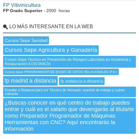
FP Vitivinicultura
FP Grado Superior
- 2000 horas
LO MÁS INTERESANTE EN LA WEB
Cursos Sepe Sanidad
Cursos Sepe Agricultura y Ganadería
Cursos Sepe Técnico en Prevención de Riesgos Laborales en Hostelería y
Restauración A DISTANCIA
Cursos Sepe PROGRAMADOR DE BASES DE DATOS RELACIONALES (F.O.)
fp madrid a distancia
fp andalucia a distancia
Estudiar a Distancia para ser Técnico de Vestuario: puestos de trabajo y cuánto
cobrarás
¿Buscas conocer en qué centro de trabajo puedes
entrar y cuál es el salario que devengarás al titularte
como Preparador Programador de Máquinas
Herramientas con CNC? Aquí encontrarás la
información