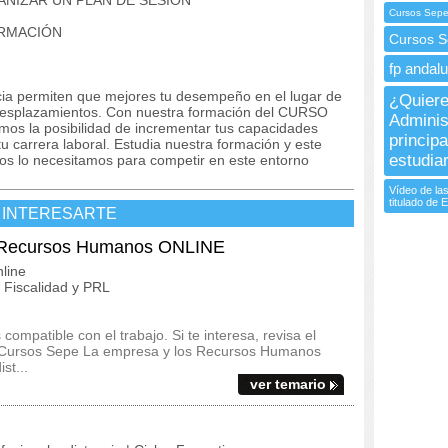
NIZAR UN PLAN DE SESIÓN
Cursos Sepe
ORMACIÓN
Cursos 
fp andalu
ncia permiten que mejores tu desempeño en el lugar de
¿Quiere
n desplazamientos. Con nuestra formación del CURSO
Adminis
 la posibilidad de incrementar tus capacidades
princip
u carrera laboral. Estudia nuestra formación y este
estudia
dos lo necesitamos para competir en este entorno
Vídeo de las
titulado de
 INTERESARTE
s Recursos Humanos ONLINE
line
Fiscalidad y PRL
ompatible con el trabajo. Si te interesa, revisa el
del Cursos Sepe La empresa y los Recursos Humanos
st...
ver temario