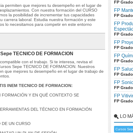
FP Grado
ncia permiten que mejores tu desempeño en el lugar de
n desplazamientos. Con nuestra formación del CURSO
FP Mante
 la posibilidad de incrementar tus capacidades
FP Grado
u carrera laboral. Estudia nuestra formación y este
FP Produ
dos lo necesitamos para competir en este entorno
Espectác
FP Grado
FP Proye
FP Grado
sos Sepe TECNICO DE FORMACION
FP Quími
FP Grado
mpatible con el trabajo. Si te interesa, revisa el
 del Cursos Sepe TECNICO DE FORMACION. Nuestros
FP Salud
ten que mejores tu desempeño en el lugar de trabajo de
FP Grado
entos.
FP Soni
ATIS INEM TECNICO DE FORMACION:
FP Grado
EN FORMACIÓN Y EN QUÉ CONTEXTO SE
FP Vitivi
FP Grado
 HERRAMIENTAS DEL TÉCNICO EN FORMACIÓN
LO M
ÑO DE UN CURSO
Cursos Sep