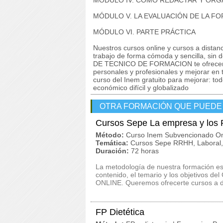
MÓDULO IV. CÓMO REDACTAR Y ORGA
MÓDULO V. LA EVALUACIÓN DE LA F
MÓDULO VI. PARTE PRÁCTICA
Nuestros cursos online y cursos a dista
trabajo de forma cómoda y sencilla, si
DE TECNICO DE FORMACION te ofrecemos
personales y profesionales y mejorar en t
curso del Inem gratuito para mejorar: to
económico difícil y globalizado
OTRA FORMACIÓN QUE PUEDE
Cursos Sepe La empresa y lo
Método:
Curso Inem Subvencionado On
Temática:
Cursos Sepe RRHH, Laboral, 
Duración:
72 horas
La metodología de nuestra formación es c
contenido, el temario y los objetivos 
ONLINE. Queremos ofrecerte cursos a di
FP Dietética