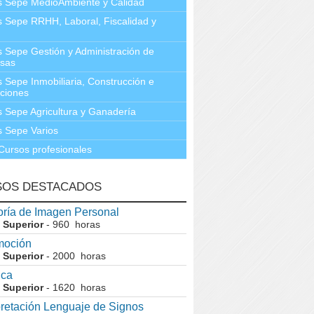
s Sepe MedioAmbiente y Calidad
 Sepe RRHH, Laboral, Fiscalidad y
 Sepe Gestión y Administración de
sas
 Sepe Inmobiliaria, Construcción e
aciones
 Sepe Agricultura y Ganadería
 Sepe Varios
Cursos profesionales
SOS DESTACADOS
ría de Imagen Personal
 Superior
- 960 horas
moción
 Superior
- 2000 horas
ica
 Superior
- 1620 horas
pretación Lenguaje de Signos