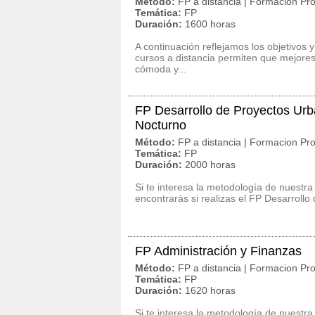
Método:
FP a distancia | Formacion Pro
Temática:
FP
Duración:
1600 horas
A continuación reflejamos los objetivos y
cursos a distancia permiten que mejore
cómoda y...
FP Desarrollo de Proyectos Urb
Nocturno
Método:
FP a distancia | Formacion Pro
Temática:
FP
Duración:
2000 horas
Si te interesa la metodología de nuestra
encontrarás si realizas el FP Desarroll
FP Administración y Finanzas
Método:
FP a distancia | Formacion Pro
Temática:
FP
Duración:
1620 horas
Si te interesa la metodología de nuestra