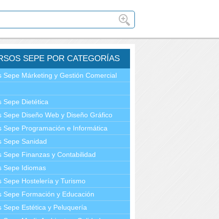
RSOS SEPE POR CATEGORÍAS
 Sepe Márketing y Gestión Comercial
 Sepe Dietética
 Sepe Diseño Web y Diseño Gráfico
 Sepe Programación e Informática
s Sepe Sanidad
 Sepe Finanzas y Contabilidad
s Sepe Idiomas
 Sepe Hostelería y Turismo
s Sepe Formación y Educación
 Sepe Estética y Peluquería