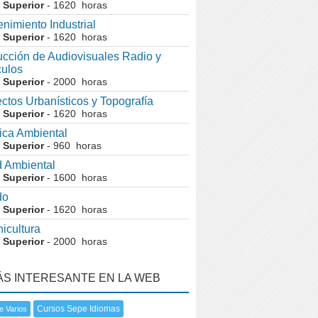
 Superior
- 1620 horas
nimiento Industrial
 Superior
- 1620 horas
cción de Audiovisuales Radio y
ulos
 Superior
- 2000 horas
ctos Urbanísticos y Topografía
 Superior
- 1620 horas
ca Ambiental
 Superior
- 960 horas
 Ambiental
 Superior
- 1600 horas
do
 Superior
- 1620 horas
nicultura
 Superior
- 2000 horas
ÁS INTERESANTE EN LA WEB
Cursos Sepe Idiomas
e Varios