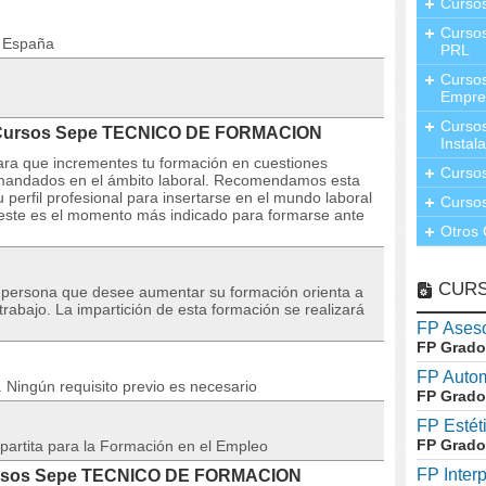
Curso
Cursos
n España
PRL
Cursos
Empre
Cursos
l Cursos Sepe TECNICO DE FORMACION
Instal
para que incrementes tu formación en cuestiones
Cursos
emandados en el ámbito laboral. Recomendamos esta
perfil profesional para insertarse en el mundo laboral
Cursos
 este es el momento más indicado para formarse ante
Otros 
CUR
r persona que desee aumentar su formación orienta a
rabajo. La impartición de esta formación se realizará
FP Aseso
FP Grado
FP Auto
o. Ningún requisito previo es necesario
FP Grado
FP Estét
FP Grado
partita para la Formación en el Empleo
FP Inter
 Cursos Sepe TECNICO DE FORMACION