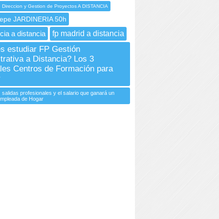
 Direccion y Gestion de Proyectos A DISTANCIA
Sepe JARDINERIA 50h
cia a distancia
fp madrid a distancia
s estudiar FP Gestión
trativa a Distancia? Los 3
ales Centros de Formación para
r
 salidas profesionales y el salario que ganará un
 Empleada de Hogar