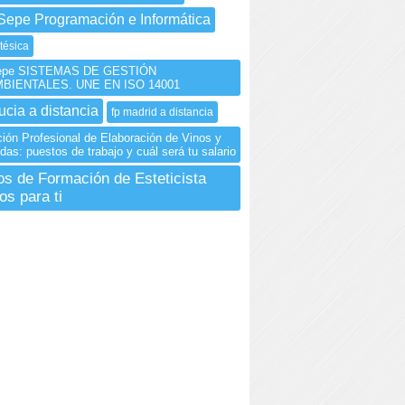
Sepe Programación e Informática
tésica
Sepe SISTEMAS DE GESTIÓN
BIENTALES. UNE EN ISO 14001
ucia a distancia
fp madrid a distancia
ión Profesional de Elaboración de Vinos y
das: puestos de trabajo y cuál será tu salario
os de Formación de Esteticista
os para ti