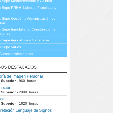
s Sepe MedioAmbiente y Calidad
 Sepe RRHH, Laboral, Fiscalidad y
 Sepe Gestión y Administración de
sas
 Sepe Inmobiliaria, Construcción e
aciones
 Sepe Agricultura y Ganadería
 Sepe Varios
Cursos profesionales
SOS DESTACADOS
ría de Imagen Personal
 Superior
- 960 horas
moción
 Superior
- 2000 horas
ica
 Superior
- 1620 horas
pretación Lenguaje de Signos