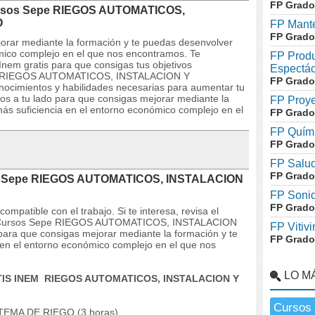
FP Grado
 Cursos Sepe RIEGOS AUTOMATICOS,
O
FP Mante
FP Grado
orar mediante la formación y te puedas desenvolver
mico complejo en el que nos encontramos. Te
FP Produ
nem gratis para que consigas tus objetivos
Espectác
 DE RIEGOS AUTOMATICOS, INSTALACION Y
FP Grado
cimientos y habilidades necesarias para aumentar tu
os a tu lado para que consigas mejorar mediante la
FP Proye
ás suficiencia en el entorno económico complejo en el
FP Grado
FP Quími
FP Grado
FP Salud
FP Grado
sos Sepe RIEGOS AUTOMATICOS, INSTALACION
FP Soni
FP Grado
mpatible con el trabajo. Si te interesa, revisa el
 del Cursos Sepe RIEGOS AUTOMATICOS, INSTALACION
FP Vitivi
ra que consigas mejorar mediante la formación y te
FP Grado
en el entorno económico complejo en el que nos
LO M
ATIS INEM RIEGOS AUTOMATICOS, INSTALACION Y
Cursos 
MA DE RIEGO (3 horas)