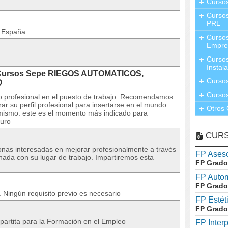
Curso
Cursos
PRL
n España
Cursos
Empre
Cursos
Instal
l Cursos Sepe RIEGOS AUTOMATICOS,
Cursos
O
Cursos
o profesional en el puesto de trabajo. Recomendamos
ar su perfil profesional para insertarse en el mundo
Otros 
l mismo: este es el momento más indicado para
turo
CUR
sonas interesadas en mejorar profesionalmente a través
FP Aseso
nada con su lugar de trabajo. Impartiremos esta
FP Grado
FP Auto
FP Grado
o. Ningún requisito previo es necesario
FP Estét
FP Grado
partita para la Formación en el Empleo
FP Inter