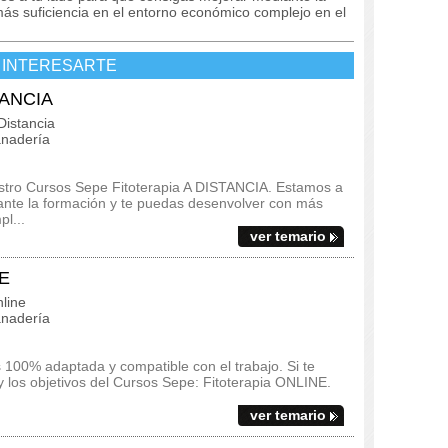
ás suficiencia en el entorno económico complejo en el
 INTERESARTE
STANCIA
istancia
anadería
estro Cursos Sepe Fitoterapia A DISTANCIA. Estamos a
ante la formación y te puedas desenvolver con más
l...
ver temario
NE
line
anadería
100% adaptada y compatible con el trabajo. Si te
o y los objetivos del Cursos Sepe: Fitoterapia ONLINE.
ver temario