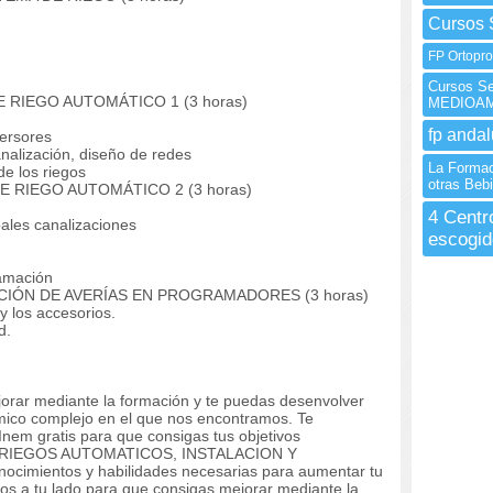
Cursos 
FP Ortopro
Cursos 
 RIEGO AUTOMÁTICO 1 (3 horas)
MEDIOAM
fp andal
ersores
alización, diseño de redes
La Formac
e los riegos
otras Bebi
E RIEGO AUTOMÁTICO 2 (3 horas)
4 Centr
ales canalizaciones
escogid
amación
CIÓN DE AVERÍAS EN PROGRAMADORES (3 horas)
 los accesorios.
d.
orar mediante la formación y te puedas desenvolver
mico complejo en el que nos encontramos. Te
nem gratis para que consigas tus objetivos
 DE RIEGOS AUTOMATICOS, INSTALACION Y
cimientos y habilidades necesarias para aumentar tu
os a tu lado para que consigas mejorar mediante la