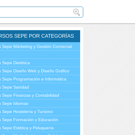
RSOS SEPE POR CATEGORÍAS
 Sepe Márketing y Gestión Comercial
 Sepe Dietética
 Sepe Diseño Web y Diseño Gráfico
 Sepe Programación e Informática
s Sepe Sanidad
 Sepe Finanzas y Contabilidad
s Sepe Idiomas
 Sepe Hostelería y Turismo
s Sepe Formación y Educación
 Sepe Estética y Peluquería