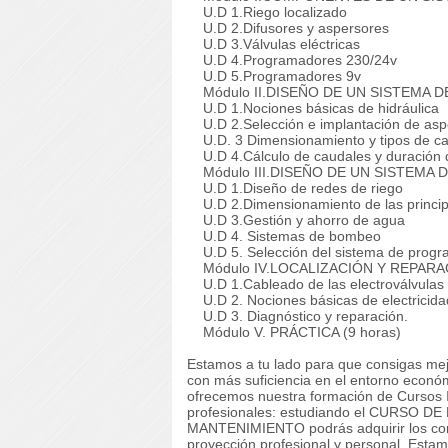
U.D 1.Riego localizado
U.D 2.Difusores y aspersores
U.D 3.Válvulas eléctricas
U.D 4.Programadores 230/24v
U.D 5.Programadores 9v
Módulo II.DISEÑO DE UN SISTEMA DE
U.D 1.Nociones básicas de hidráulica
U.D 2.Selección e implantación de asp
U.D. 3 Dimensionamiento y tipos de can
U.D 4.Cálculo de caudales y duración d
Módulo III.DISEÑO DE UN SISTEMA D
U.D 1.Diseño de redes de riego
U.D 2.Dimensionamiento de las princip
U.D 3.Gestión y ahorro de agua
U.D 4. Sistemas de bombeo
U.D 5. Selección del sistema de progr
Módulo IV.LOCALIZACIÓN Y REPARA
U.D 1.Cableado de las electroválvulas y
U.D 2. Nociones básicas de electricida
U.D 3. Diagnóstico y reparación.
Módulo V. PRÁCTICA (9 horas)
Estamos a tu lado para que consigas mej
con más suficiencia en el entorno econó
ofrecemos nuestra formación de Cursos I
profesionales: estudiando el CURSO
MANTENIMIENTO podrás adquirir los cono
proyección profesional y personal. Estam