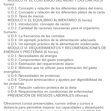
MÓDULO IV. EL CONTENIDO DEL MENÚ Y LAS CARTAS (5
horas)
U.D.1. Concepto y relación de los diferentes platos del menú
U.D.2. Concepto y relación de los diferentes platos de la carta
U.D.3. Tipos de menús
MÓDULO V. EL EQUILIBRIO ALIMENTARIO (5 horas)
U.D.1. Introducción; concepto de ración
U.D.2. Cantidad de raciones necesarias para el organismo
humano
U.D.3. La frecuencia de las comidas
U.D.4. Un ejemplo práctico de la alimentación adecuada
U.D.5. Un ejemplo práctico de la alimentación inadecuada
MÓDULO VI. REQUERIMIENTOS Y RECOMENDACIONES DE
ENERGÍA Y PROTEÍNAS (6 horas)
U.D.1. Necesidades de energía
U.D.2. Componentes del gasto energético
U.D.3. Estimación del requerimiento diario
U.D.4. Métodos que se utilizan para estimación del gasto
energético
U.D.5. Necesidades de proteínas
U.D.6. Cómputo aminoacídico y ajustes por digestibilidad de
las proteínas
U.D.7. Relación calórico-proteica de la dieta
U.D.8. Requerimientos en condiciones de enfermedad
PREVENCIÓN DE RIESGOS LABORALES (4horas)
Ofrecemos cursos presenciales, cursos online y cursos a
distancia para permitirte mejorar tus capacidades y desempeño