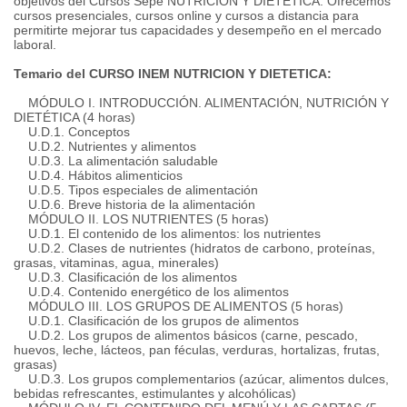
objetivos del Cursos Sepe NUTRICION Y DIETETICA. Ofrecemos
cursos presenciales, cursos online y cursos a distancia para
permitirte mejorar tus capacidades y desempeño en el mercado
laboral.
Temario del CURSO INEM NUTRICION Y DIETETICA:
MÓDULO I. INTRODUCCIÓN. ALIMENTACIÓN, NUTRICIÓN Y
DIETÉTICA (4 horas)
U.D.1. Conceptos
U.D.2. Nutrientes y alimentos
U.D.3. La alimentación saludable
U.D.4. Hábitos alimenticios
U.D.5. Tipos especiales de alimentación
U.D.6. Breve historia de la alimentación
MÓDULO II. LOS NUTRIENTES (5 horas)
U.D.1. El contenido de los alimentos: los nutrientes
U.D.2. Clases de nutrientes (hidratos de carbono, proteínas,
grasas, vitaminas, agua, minerales)
U.D.3. Clasificación de los alimentos
U.D.4. Contenido energético de los alimentos
MÓDULO III. LOS GRUPOS DE ALIMENTOS (5 horas)
U.D.1. Clasificación de los grupos de alimentos
U.D.2. Los grupos de alimentos básicos (carne, pescado,
huevos, leche, lácteos, pan féculas, verduras, hortalizas, frutas,
grasas)
U.D.3. Los grupos complementarios (azúcar, alimentos dulces,
bebidas refrescantes, estimulantes y alcohólicas)