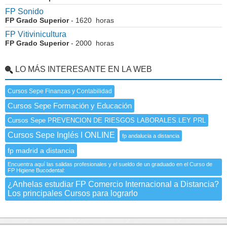
FP Sonido
FP Grado Superior
- 1620 horas
FP Vitivinicultura
FP Grado Superior
- 2000 horas
LO MÁS INTERESANTE EN LA WEB
Cursos Sepe Finanzas y Contabilidad
Cursos Sepe Formación y Educación
Cursos Sepe PREVENCION DE RIESGOS LABORALES.LEY PRL
Cursos Sepe Inglés I ONLINE
fp andalucia a distancia
fp madrid a distancia
Encuentra aquí las salidas profesionales y el sueldo de un graduado en el Curso de
FP Higiene Bucodental:
¿Anhelas estudiar FP Comercio Internacional a Distancia?
Los principales Cursos para lograrlo