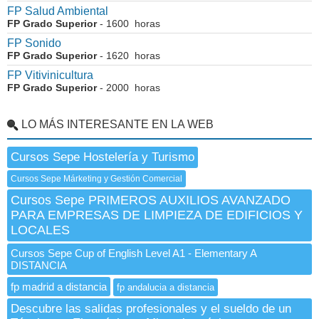
FP Salud Ambiental
FP Grado Superior
- 1600 horas
FP Sonido
FP Grado Superior
- 1620 horas
FP Vitivinicultura
FP Grado Superior
- 2000 horas
LO MÁS INTERESANTE EN LA WEB
Cursos Sepe Hostelería y Turismo
Cursos Sepe Márketing y Gestión Comercial
Cursos Sepe PRIMEROS AUXILIOS AVANZADO
PARA EMPRESAS DE LIMPIEZA DE EDIFICIOS Y
LOCALES
Cursos Sepe Cup of English Level A1 - Elementary A
DISTANCIA
fp madrid a distancia
fp andalucia a distancia
Descubre las salidas profesionales y el sueldo de un