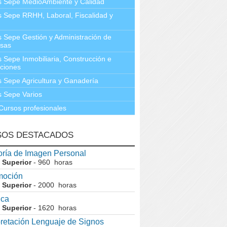
s Sepe MedioAmbiente y Calidad
 Sepe RRHH, Laboral, Fiscalidad y
 Sepe Gestión y Administración de
sas
 Sepe Inmobiliaria, Construcción e
aciones
 Sepe Agricultura y Ganadería
 Sepe Varios
Cursos profesionales
SOS DESTACADOS
ría de Imagen Personal
 Superior
- 960 horas
moción
 Superior
- 2000 horas
ica
 Superior
- 1620 horas
pretación Lenguaje de Signos