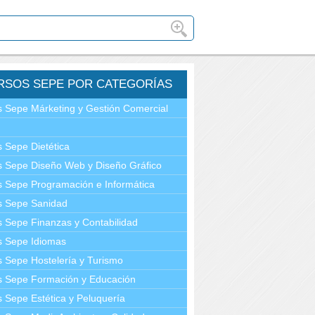
RSOS SEPE POR CATEGORÍAS
 Sepe Márketing y Gestión Comercial
 Sepe Dietética
 Sepe Diseño Web y Diseño Gráfico
 Sepe Programación e Informática
s Sepe Sanidad
 Sepe Finanzas y Contabilidad
s Sepe Idiomas
 Sepe Hostelería y Turismo
s Sepe Formación y Educación
 Sepe Estética y Peluquería