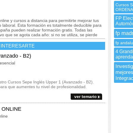
Cursos 
ORDENA
FP Elec
line y cursos a distancia para permitirte mejorar tus
Automóv
laboral. Esta formación es totalmente deducible para
paña pueden realizar formación gratis. Todas las
fp madr
o que se agota cada año: si no se utiliza, se pierde
fp andalu
 INTERESARTE
4 Grand
vanzado - B2)
aprendas
esencial
Investi
mejores
Integra
estro Cursos Sepe Inglés Upper 1 (Avanzado - B2).
para que aumentes tu nivel de profesionalidad.
ver temario
A1 ONLINE
line