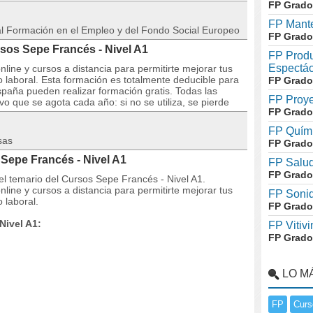
FP Grado
FP Mante
 al Formación en el Empleo y del Fondo Social Europeo
FP Grado
rsos Sepe Francés - Nivel A1
FP Produ
Espectác
line y cursos a distancia para permitirte mejorar tus
laboral. Esta formación es totalmente deducible para
FP Grado
paña pueden realizar formación gratis. Todas las
FP Proye
o que se agota cada año: si no se utiliza, se pierde
FP Grado
FP Quími
sas
FP Grado
Sepe Francés - Nivel A1
FP Salud
FP Grado
 el temario del Cursos Sepe Francés - Nivel A1.
line y cursos a distancia para permitirte mejorar tus
FP Soni
 laboral.
FP Grado
Nivel A1:
FP Vitivi
FP Grado
LO M
FP
Curs