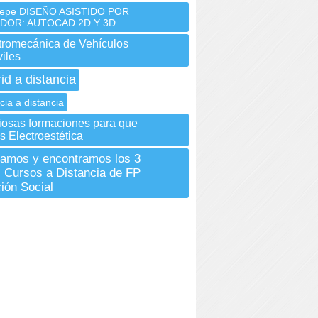
Sepe DISEÑO ASISTIDO POR
DOR: AUTOCAD 2D Y 3D
tromecánica de Vehículos
iles
id a distancia
cia a distancia
iosas formaciones para que
 Electroestética
gamos y encontramos los 3
 Cursos a Distancia de FP
ción Social