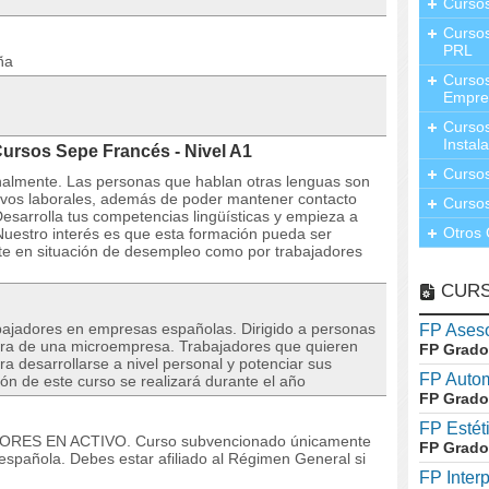
Curso
Cursos
PRL
ña
Cursos
Empre
Cursos
Instal
ursos Sepe Francés - Nivel A1
Cursos
nalmente. Las personas que hablan otras lenguas son
tivos laborales, además de poder mantener contacto
Cursos
Desarrolla tus competencias lingüísticas y empieza a
Otros 
 Nuestro interés es que esta formación pueda ser
nte en situación de desempleo como por trabajadores
CUR
bajadores en empresas españolas. Dirigido a personas
FP Aseso
tura de una microempresa. Trabajadores que quieren
FP Grado
a desarrollarse a nivel personal y potenciar sus
FP Auto
ón de este curso se realizará durante el año
FP Grado
FP Estét
DORES EN ACTIVO. Curso subvencionado únicamente
FP Grado
española. Debes estar afiliado al Régimen General si
FP Inter