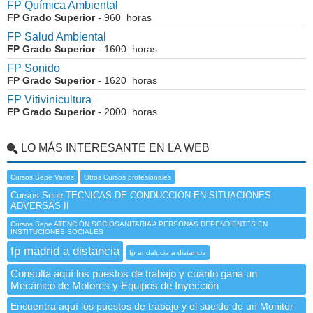
FP Química Ambiental
FP Grado Superior
- 960 horas
FP Salud Ambiental
FP Grado Superior
- 1600 horas
FP Sonido
FP Grado Superior
- 1620 horas
FP Vitivinicultura
FP Grado Superior
- 2000 horas
LO MÁS INTERESANTE EN LA WEB
Cursos Sepe Varios
Otros Cursos profesionales
Cursos Sepe TECNICAS DE CONDUCCION EN SITUACIONES
ADVERSAS II
Cursos Sepe ATENCIÓN SOCIOSANITARIA A PERSONAS DEPENDIENTES EN
INSTITUCIONES SOCIALES
fp madrid a distancia
fp andalucia a distancia
Consulta aquí los puestos de trabajo y cuánto gana un
Mecánico de Motores y Equipos de Inyección
Encuentra aquí los puestos de trabajo y el sueldo de un Monitor