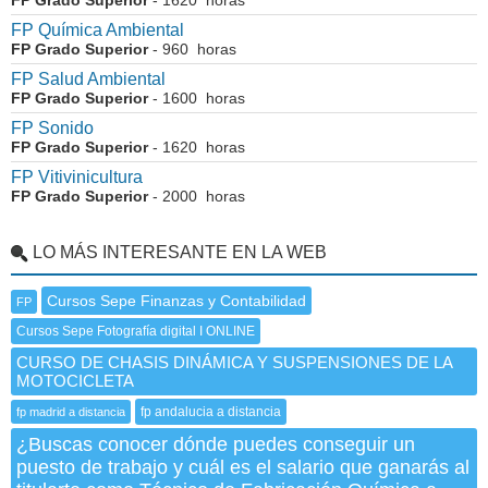
FP Grado Superior
- 1620 horas
FP Química Ambiental
FP Grado Superior
- 960 horas
FP Salud Ambiental
FP Grado Superior
- 1600 horas
FP Sonido
FP Grado Superior
- 1620 horas
FP Vitivinicultura
FP Grado Superior
- 2000 horas
LO MÁS INTERESANTE EN LA WEB
Cursos Sepe Finanzas y Contabilidad
FP
Cursos Sepe Fotografía digital I ONLINE
CURSO DE CHASIS DINÁMICA Y SUSPENSIONES DE LA
MOTOCICLETA
fp andalucia a distancia
fp madrid a distancia
¿Buscas conocer dónde puedes conseguir un
puesto de trabajo y cuál es el salario que ganarás al