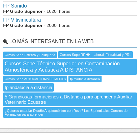
FP Sonido
FP Grado Superior
- 1620 horas
FP Vitivinicultura
FP Grado Superior
- 2000 horas
LO MÁS INTERESANTE EN LA WEB
Cursos Sepe RRHH, Laboral, Fiscalidad y PRL
Cursos Sepe Estética y Peluquería
Cursos Sepe Técnico Superior en Contaminación
Atmosférica y Acústica A DISTANCIA
Cursos Sepe AUTOCAD II (NIVEL MEDIO)
fp madrid a distancia
fp andalucia a distancia
5 Grandiosas formaciones a Distancia para aprender a Auxiliar
Veterinario Ecuestre
¿Quieres estudiar Diseño Arquitectónico con Revit? Los 5 principales Centros de
Formación para aprender