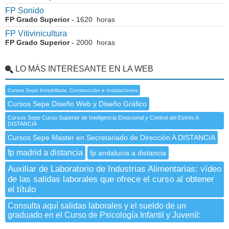
FP Sonido
FP Grado Superior
- 1620 horas
FP Vitivinicultura
FP Grado Superior
- 2000 horas
LO MÁS INTERESANTE EN LA WEB
Cursos Sepe Inmobiliaria, Construcción e Instalaciones
Cursos Sepe Diseño Web y Diseño Gráfico
Cursos Sepe Curso Superior de Inteligencia Emocional y Control del Estrés A
DISTANCIA
Cursos Sepe Master en Secretariado de Dirección A DISTANCIA
fp madrid a distancia
fp andalucia a distancia
Auxiliar de Laboratorio de Industrias Alimentarias: vídeo
de las salidas laborales que ofrece el curso al obtener
el título
Consulta aquí salidas laborales y el sueldo de un
graduado en el Curso de Psicología Infantil y Juvenil: