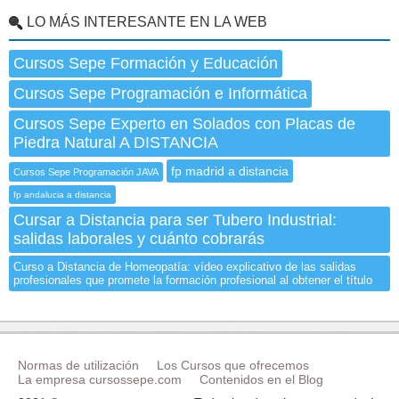
LO MÁS INTERESANTE EN LA WEB
Cursos Sepe Formación y Educación
Cursos Sepe Programación e Informática
Cursos Sepe Experto en Solados con Placas de
Piedra Natural A DISTANCIA
fp madrid a distancia
Cursos Sepe Programación JAVA
fp andalucia a distancia
Cursar a Distancia para ser Tubero Industrial:
salidas laborales y cuánto cobrarás
Curso a Distancia de Homeopatía: vídeo explicativo de las salidas
profesionales que promete la formación profesional al obtener el título
Normas de utilización
Los Cursos que ofrecemos
La empresa cursossepe.com
Contenidos en el Blog